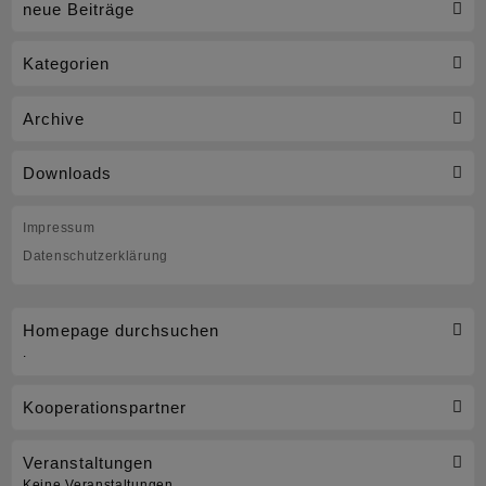
neue Beiträge
und
reichlich
Kategorien
Podestplätze
für
Archive
die
Downloads
BlueLiner
bei
Impressum
den
Datenschutzerklärung
Landesmeisterschaften
im
Homepage durchsuchen
Crosslauf
.
Kooperationspartner
Veranstaltungen
Keine Veranstaltungen