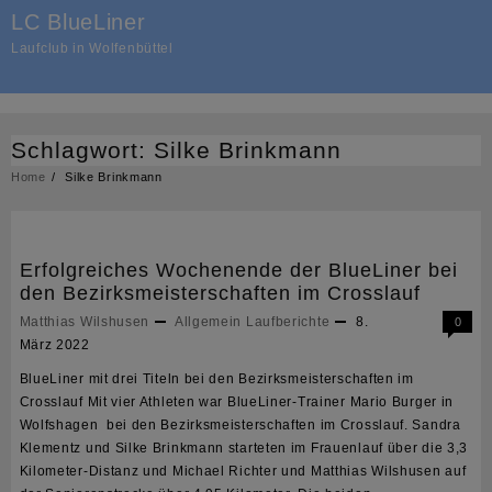
Skip
LC BlueLiner
to
Laufclub in Wolfenbüttel
content
Schlagwort:
Silke Brinkmann
Home
Silke Brinkmann
Erfolgreiches Wochenende der BlueLiner bei
den Bezirksmeisterschaften im Crosslauf
Matthias Wilshusen
Allgemein
Laufberichte
8.
0
März 2022
BlueLiner mit drei Titeln bei den Bezirksmeisterschaften im
Crosslauf Mit vier Athleten war BlueLiner-Trainer Mario Burger in
Wolfshagen bei den Bezirksmeisterschaften im Crosslauf. Sandra
Klementz und Silke Brinkmann starteten im Frauenlauf über die 3,3
Kilometer-Distanz und Michael Richter und Matthias Wilshusen auf