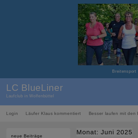
Skip
to
content
Breitensport
LC BlueLiner
Laufclub in Wolfenbüttel
Login
Läufer Klaus kommentiert
Besser laufen mit den 
Monat:
Juni 2025
neue Beiträge