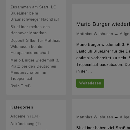
Zusammen am Start: LC
BlueLiner beim
Braunschweiger Nachtlauf
Mario Burger wiederh
BlueLiner rocken den
Hannover Marathon
Matthias Wilshusen
Allg
Doppelt Silber für Matthias
Mario Burger wiederholt 3. 
Wilshusen bei der
Laufclub BlueLiner für die 
Europameisterschaft
optimal vorbereitet zu sein.
Mario Burger wiederholt 3.
Treppenlauf auszubauen. De
Platz bei den Deutschen
in der …
Meisterschaften im
Treppenlauf
Mario
Weiterlesen
(kein Titel)
Burger
wiederholt
Kategorien
3.
Allgemein
(104)
Matthias Wilshusen
Allg
Platz
Ankündigung
(1)
bei
BlueLiner haben viel Spaß 