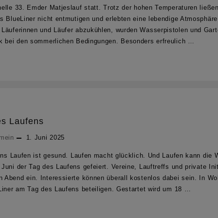
elle 33. Emder Matjeslauf statt. Trotz der hohen Temperaturen ließen
s BlueLiner nicht entmutigen und erlebten eine lebendige Atmosphär
 Läuferinnen und Läufer abzukühlen, wurden Wasserpistolen und Gart
ck bei den sommerlichen Bedingungen. Besonders erfreulich …
des Laufens
emein
1. Juni 2025
fens Laufen ist gesund. Laufen macht glücklich. Und Laufen kann die 
uni der Tag des Laufens gefeiert. Vereine, Lauftreffs und private Ini
Abend ein. Interessierte können überall kostenlos dabei sein. In Wol
Liner am Tag des Laufens beteiligen. Gestartet wird um 18 …