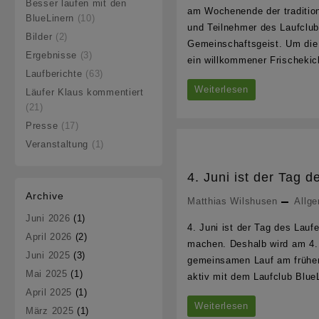
Besser laufen mit den
am Wochenende der tradition
den
BlueLinern
(10)
und Teilnehmer des Laufclub
Deutschen
Bilder
(2)
Gemeinschaftsgeist. Um die
Ergebnisse
(3)
Meisterschaften
ein willkommener Frischeki
Laufberichte
(63)
im
Weiterlesen
Läufer Klaus kommentiert
Treppenlauf
(21)
Presse
(17)
Veranstaltung
(1)
4. Juni ist der Tag 
Archive
Matthias Wilshusen
Allg
Juni 2026
(1)
4. Juni ist der Tag des Lau
April 2026
(2)
machen. Deshalb wird am 4. J
Juni 2025
(3)
gemeinsamen Lauf am frühen 
Mai 2025
(1)
aktiv mit dem Laufclub Blue
April 2025
(1)
4.
Weiterlesen
März 2025
(1)