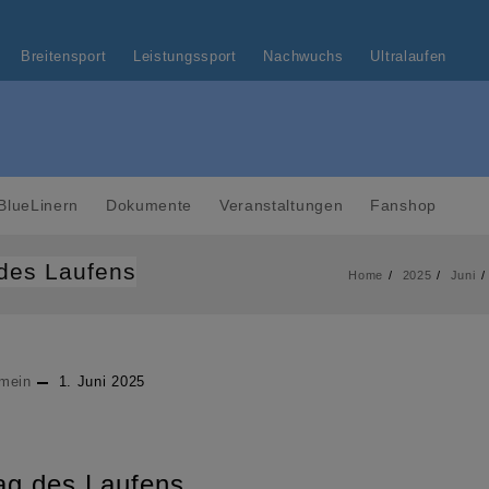
Breitensport
Leistungssport
Nachwuchs
Ultralaufen
BlueLinern
Dokumente
Veranstaltungen
Fanshop
 des Laufens
Home
2025
Juni
emein
1. Juni 2025
Tag des Laufens