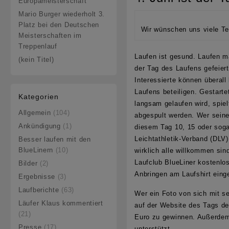
Europameisterschaft
Mario Burger wiederholt 3.
Platz bei den Deutschen
Wir wünschen uns viele T
Meisterschaften im
Treppenlauf
Laufen ist gesund. Laufen m
(kein Titel)
der Tag des Laufens gefeiert
Interessierte können überall
Laufens beteiligen. Gestarte
Kategorien
langsam gelaufen wird, spiel
Allgemein
(104)
abgespult werden. Wer seine
Ankündigung
(1)
diesem Tag 10, 15 oder soga
Leichtathletik-Verband (DLV)
Besser laufen mit den
BlueLinern
(10)
wirklich alle willkommen si
Laufclub BlueLiner kostenlo
Bilder
(2)
Anbringen am Laufshirt eing
Ergebnisse
(3)
Laufberichte
(63)
Wer ein Foto von sich mit s
Läufer Klaus kommentiert
auf der Website des Tags de
(21)
Euro zu gewinnen. Außerdem 
Presse
(17)
unterstützt.