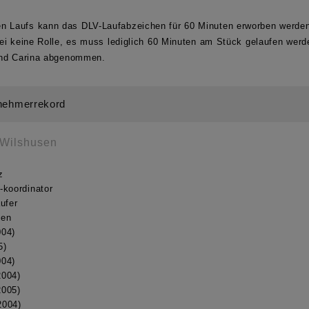
Laufs kann das DLV-Laufabzeichen für 60 Minuten erworben werden
ei keine Rolle, es muss lediglich 60 Minuten am Stück gelaufen werde
und Carina abgenommen.
lnehmerrekord
 Wilshusen
z
-koordinator
ufer
gen
004)
5)
004)
2004)
2005)
2004)