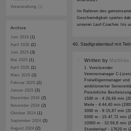
Veranstaltung
(1)
Im Rahmen des gemeinsamen 
Geschwindigkeit spielen dab
unseren Lauf-Coaches Iris 
Archive
Juni 2026
(1)
40. Stadtgrabenlauf mit Tei
Beitragsnavigation
April 2026
(2)
Juni 2025
(3)
Mai 2025
(1)
Written by
Matthias
April 2025
(1)
1. Vorsitzender
Vereinsmanager C-Lizen
März 2025
(1)
Freiwilligenmanager und 
Februar 2025
(2)
ambitionierter Seniorenlä
Januar 2025
(3)
Persönliche Bestleistun
Dezember 2024
(2)
1500 m - 4:26,66 min (2
Meile - 4:44,40 min (200
November 2024
(2)
3000 m - 9:15,87 min (2
Oktober 2024
(1)
5000 m - 15:47,72 min (
September 2024
(3)
10000 m - 32:56,8 min (
August 2024
(2)
Stundenlauf - 17620 m (