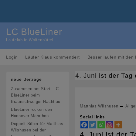
Skip
to
content
LC BlueLiner
Laufclub in Wolfenbüttel
Login
Läufer Klaus kommentiert
Besser laufen mit den 
4. Juni ist der Tag
neue Beiträge
Zusammen am Start: LC
BlueLiner beim
Braunschweiger Nachtlauf
Matthias Wilshusen
Allg
BlueLiner rocken den
Hannover Marathon
Social links
Doppelt Silber für Matthias
Wilshusen bei der
4. Juni ist der 