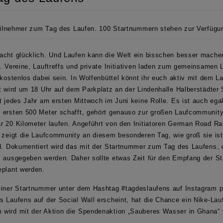
eilnehmer zum Tag des Laufen. 100 Startnummern stehen zur Verfügu
acht glücklich. Und Laufen kann die Welt ein bisschen besser mache
. Vereine, Lauftreffs und private Initiativen laden zum gemeinsamen 
 kostenlos dabei sein. In Wolfenbüttel könnt ihr euch aktiv mit dem 
t wird um 18 Uhr auf dem Parkplatz an der Lindenhalle Halberstädter S
t jedes Jahr am ersten Mittwoch im Juni keine Rolle. Es ist auch egal
 ersten 500 Meter schafft, gehört genauso zur großen Laufcommunity 
r 20 Kilometer laufen. Angeführt von den
Initiatoren German Road R
zeigt die Laufcommunity an diesem besonderen Tag, wie groß sie is
nd. Dokumentiert wird das mit der Startnummer zum Tag des Laufens, 
s ausgegeben werden. Daher sollte etwas Zeit für den Empfang der 
eplant werden.
einer Startnummer unter dem Hashtag #tagdeslaufens auf Instagram p
s Laufens auf der Social Wall erscheint, hat die Chance ein Nike-Lau
wird mit der Aktion die Spendenaktion „Sauberes Wasser in Ghana“ v