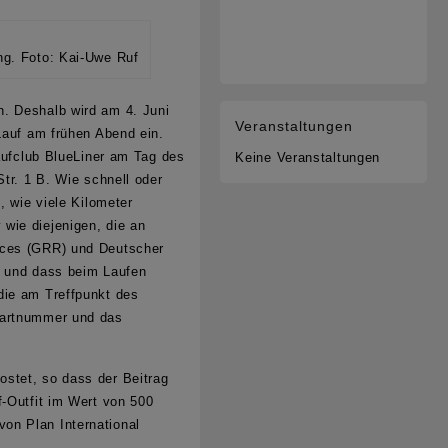
ng. Foto: Kai-Uwe Ruf
n. Deshalb wird am 4. Juni
Veranstaltungen
Lauf am frühen Abend ein.
Laufclub BlueLiner am Tag des
Keine Veranstaltungen
tr. 1 B. Wie schnell oder
, wie viele Kilometer
wie diejenigen, die an
aces (GRR)
und
Deutscher
t und dass beim Laufen
die am Treffpunkt des
Startnummer und das
ostet, so dass der Beitrag
f-Outfit im Wert von 500
on Plan International