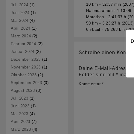
10 km - 32:37 min (2007
Juli 2024
(1)
Halbmarathon - 1:13:06 
Juni 2024
(1)
Marathon - 2:41:37 h (20
Mai 2024
(4)
50 km - 3:23:27 h (2013)
April 2024
(1)
6h-Lauf - 75,263 km (20
März 2024
(2)
D
Februar 2024
(2)
Januar 2024
(2)
Schreibe einen Komme
Dezember 2023
(1)
November 2023
(1)
Deine E-Mail-Adresse wi
Felder sind mit
*
markie
Oktober 2023
(2)
September 2023
(3)
Kommentar
*
August 2023
(3)
Juli 2023
(1)
Juni 2023
(1)
Mai 2023
(4)
April 2023
(7)
März 2023
(4)