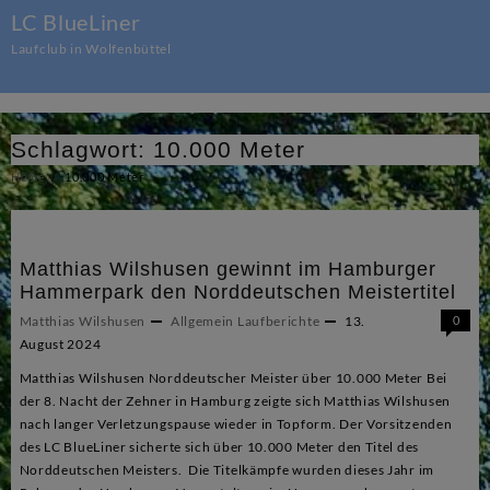
Skip
LC BlueLiner
to
Laufclub in Wolfenbüttel
content
Schlagwort:
10.000 Meter
Home
10.000 Meter
Matthias Wilshusen gewinnt im Hamburger
Hammerpark den Norddeutschen Meistertitel
Matthias Wilshusen
Allgemein
Laufberichte
13.
0
August 2024
Matthias Wilshusen Norddeutscher Meister über 10.000 Meter Bei
der 8. Nacht der Zehner in Hamburg zeigte sich Matthias Wilshusen
nach langer Verletzungspause wieder in Topform. Der Vorsitzenden
des LC BlueLiner sicherte sich über 10.000 Meter den Titel des
Norddeutschen Meisters. Die Titelkämpfe wurden dieses Jahr im