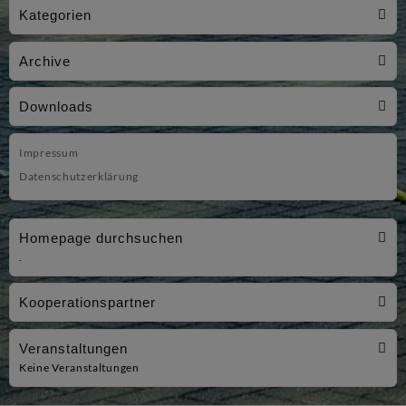
sechs
Kategorien
Titel
bei
Archive
zwei
Downloads
Meisterschaften
Impressum
Datenschutzerklärung
Homepage durchsuchen
.
Kooperationspartner
Veranstaltungen
Keine Veranstaltungen