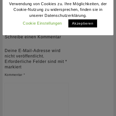
10 km - 32:37 min (2007)
Verwendung von Cookies zu. Ihre Möglichkeiten, der
Halbmarathon - 1:13:06 h (2006)
Cookie-Nutzung zu widersprechen, finden sie in
Marathon - 2:41:37 h (2009)
unserer Datenschutzerklärung.
50 km - 3:23:27 h (2013)
6h-Lauf - 75,263 km (2012)
Cookie Einstellungen
Akzeptieren
Schreibe einen Kommentar
Deine E-Mail-Adresse wird
nicht veröffentlicht.
Erforderliche Felder sind mit
*
markiert
Kommentar
*