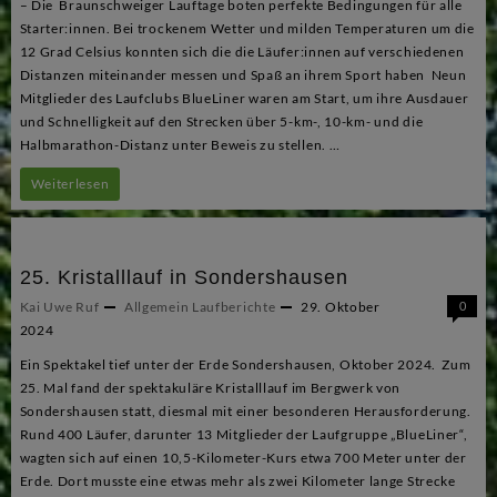
– Die Braunschweiger Lauftage boten perfekte Bedingungen für alle
Starter:innen. Bei trockenem Wetter und milden Temperaturen um die
12 Grad Celsius konnten sich die die Läufer:innen auf verschiedenen
Distanzen miteinander messen und Spaß an ihrem Sport haben Neun
Mitglieder des Laufclubs BlueLiner waren am Start, um ihre Ausdauer
und Schnelligkeit auf den Strecken über 5-km-, 10-km- und die
Halbmarathon-Distanz unter Beweis zu stellen. …
Schöner
Weiterlesen
Saisonabschluss
bei
25. Kristalllauf in Sondershausen
den
Kai Uwe Ruf
Allgemein
Laufberichte
29. Oktober
0
Braunschweiger
2024
Lauftagen
Ein Spektakel tief unter der Erde Sondershausen, Oktober 2024. Zum
25. Mal fand der spektakuläre Kristalllauf im Bergwerk von
Sondershausen statt, diesmal mit einer besonderen Herausforderung.
Rund 400 Läufer, darunter 13 Mitglieder der Laufgruppe „BlueLiner“,
wagten sich auf einen 10,5-Kilometer-Kurs etwa 700 Meter unter der
Erde. Dort musste eine etwas mehr als zwei Kilometer lange Strecke