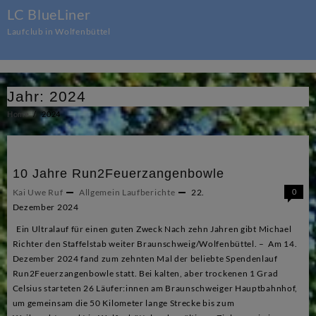
Skip
LC BlueLiner
to
Laufclub in Wolfenbüttel
content
Jahr:
2024
Home
2024
10 Jahre Run2Feuerzangenbowle
Kai Uwe Ruf
Allgemein
Laufberichte
22.
0
Dezember 2024
Ein Ultralauf für einen guten Zweck Nach zehn Jahren gibt Michael
Richter den Staffelstab weiter Braunschweig/Wolfenbüttel. – Am 14.
Dezember 2024 fand zum zehnten Mal der beliebte Spendenlauf
Run2Feuerzangenbowle statt. Bei kalten, aber trockenen 1 Grad
Celsius starteten 26 Läufer:innen am Braunschweiger Hauptbahnhof,
um gemeinsam die 50 Kilometer lange Strecke bis zum