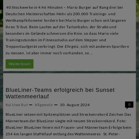
40 Stockwerke in 4:46 Minuten – Mario Burger auf Rang drei bei
erfolgreich
Deutschen Meisterschaften Mehr als 200.000 Trainings- und
Wettkampfkilometer fordern bei Mario Burger schon seit längeren
ihren Tribut. Beim Laufen auf der Tartanbahn, der Straße und
besonders im Gelände schmerzen die Knie, so dass Mario viele
Trainingsstunden im Fitnessstudio auf dem Stepper und
Treppenlaufgerät verbringt. Der Ehrgeiz, sich mit anderen Sportlern
zu messen, ist aber immer noch vorhanden, so …
Treppenlauf
Weiterlesen
–
Mario
BlueLiner-Teams erfolgreich bei Sunset
Burger
Wattenmeerlauf
startet
Kai Uwe Ruf
Allgemein
30. August 2024
0
bei
BlueLiner setzen mit Spitzenplätzen und Streckenrekord Zeichen Das
DM
Männerteam der BlueLiner siegte mit neuem Streckenrekord. Foto:
BlueLiner BlueLiner feiern mit Frauen- und Männerteam Erfolge beim
in
254-km langen Staffellauf entlang des Wattenmeeres St. Peter-
Köln