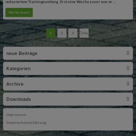
reduziertem Trainingsumfang. Erst eine Woche zuvor war er …
Matthias
Weiterlesen
Wilshusen
gewinnt
Seitennummerierung
1
2
3
Nächste
der
im
Beiträge
Hamburger
neue Beiträge
Hammerpark
den
Kategorien
Norddeutschen
Archive
Meistertitel
Downloads
Impressum
Datenschutzerklärung