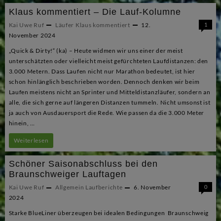
ehrt
Klaus kommentiert – Die Lauf-Kolumne
Matthias
Kai Uwe Ruf
Läufer Klaus kommentiert
12.
1
Wilshusen
November 2024
„Quick & Dirty!“ (ka) – Heute widmen wir uns einer der meist
unterschätzten oder vielleicht meist gefürchteten Laufdistanzen: den
3.000 Metern. Dass Laufen nicht nur Marathon bedeutet, ist hier
schon hinlänglich beschrieben worden. Dennoch denken wir beim
Laufen meistens nicht an Sprinter und Mitteldistanzläufer, sondern an
alle, die sich gerne auf längeren Distanzen tummeln. Nicht umsonst ist
ja auch von Ausdauersport die Rede. Wie passen da die 3.000 Meter
hinein, …
Klaus
Weiterlesen
kommentiert
Schöner Saisonabschluss bei den
–
Braunschweiger Lauftagen
Die
Kai Uwe Ruf
Allgemein
Laufberichte
6. November
0
2024
Lauf-
Starke BlueLiner überzeugen bei idealen Bedingungen Braunschweig
Kolumne