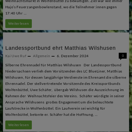
Weihnachtsmarkt in Wolfenbüttel zu bewältigen. Ziel war wie immer
Hajo’s Feuerzangenbowlenstand, wo die Teilnehmer:innen gegen
17:40 Uhr …
10
Weiterlesen
Jahre
Run2Feuerzangenbowle
Landessportbund ehrt Matthias Wilshusen
Kai Uwe Ruf
Allgemein
6. Dezember 2024
0
Silberne Ehrennadel für Matthias Wilshusen Der Landessportbund
Niedersachsen verlieh dem Vorsitzenden des LC BlueLiner, Matthias
Wilshusen, für dessen langjährige Verdienste im Ehrenamt die silberne
Ehrennadel. Der stellvertretende Vorsitzende des Kreissportbunds
Wolfenbüttel, Uwe Schäfer, übergab Wilshusen die Auszeichnung im
Rahmen der Weihnachtsfeier des Vereins. Schäfer würdigte in seiner
Ansprache Wilshusens großes Engagement um die beleuchtete
Laufstrecke in Wolfenbüttel. Ein Laufverein sei wichtig für
Wolfenbüttel, betonte er. Schäfer hat die Hoffnung, …
Landessportbund
Weiterlesen