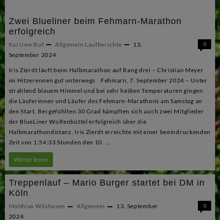
Stadtlauf
Zwei Blueliner beim Fehmarn-Marathon
erfolgreich
Kai Uwe Ruf
Allgemein
Laufberichte
13.
0
September 2024
Iris Zierdt läuft beim Halbmarathon auf Rang drei – Christian Meyer
im Hitzerennen gut unterwegs Fehmarn, 7. September 2024 – Unter
strahlend blauem Himmel und bei sehr heißen Temperaturen gingen
die Läuferinnen und Läufer des Fehmarn-Marathons am Samstag an
den Start. Bei gefühlten 30 Grad kämpften sich auch zwei Mitglieder
der BlueLiner Wolfenbüttel erfolgreich über die
Halbmarathondistanz. Iris Zierdt erreichte mit einer beeindruckenden
Zeit von 1:54:33 Stunden den 10. …
Zwei
Weiterlesen
Blueliner
Treppenlauf – Mario Burger startet bei DM in
beim
Köln
Fehmarn-
Matthias Wilshusen
Allgemein
13. September
0
2024
Marathon