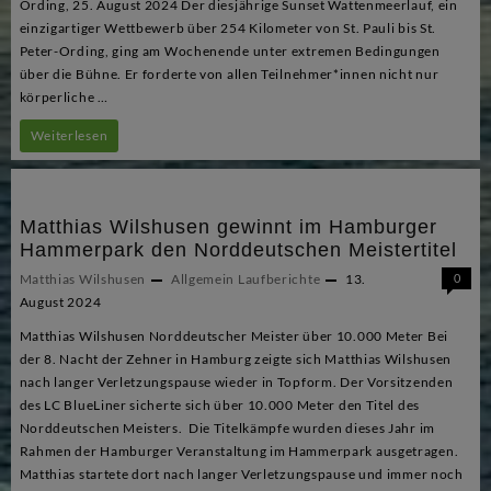
Ording, 25. August 2024 Der diesjährige Sunset Wattenmeerlauf, ein
einzigartiger Wettbewerb über 254 Kilometer von St. Pauli bis St.
Peter-Ording, ging am Wochenende unter extremen Bedingungen
über die Bühne. Er forderte von allen Teilnehmer*innen nicht nur
körperliche …
BlueLiner-
Weiterlesen
Teams
erfolgreich
Matthias Wilshusen gewinnt im Hamburger
bei
Hammerpark den Norddeutschen Meistertitel
Sunset
Matthias Wilshusen
Allgemein
Laufberichte
13.
0
Wattenmeerlauf
August 2024
Matthias Wilshusen Norddeutscher Meister über 10.000 Meter Bei
der 8. Nacht der Zehner in Hamburg zeigte sich Matthias Wilshusen
nach langer Verletzungspause wieder in Topform. Der Vorsitzenden
des LC BlueLiner sicherte sich über 10.000 Meter den Titel des
Norddeutschen Meisters. Die Titelkämpfe wurden dieses Jahr im
Rahmen der Hamburger Veranstaltung im Hammerpark ausgetragen.
Matthias startete dort nach langer Verletzungspause und immer noch