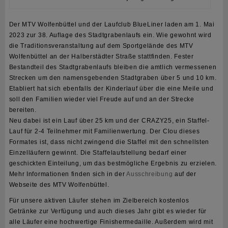
Der MTV Wolfenbüttel und der Laufclub BlueLiner laden am 1. Mai
2023 zur 38. Auflage des Stadtgrabenlaufs ein. Wie gewohnt wird
die Traditionsveranstaltung auf dem Sportgelände des MTV
Wolfenbüttel an der Halberstädter Straße stattfinden. Fester
Bestandteil des Stadtgrabenlaufs bleiben die amtlich vermessenen
Strecken um den namensgebenden Stadtgraben über 5 und 10 km.
Etabliert hat sich ebenfalls der Kinderlauf über die eine Meile und
soll den Familien wieder viel Freude auf und an der Strecke
bereiten.
Neu dabei ist ein Lauf über 25 km und der CRAZY25, ein Staffel-
Lauf für 2-4 Teilnehmer mit Familienwertung. Der Clou dieses
Formates ist, dass nicht zwingend die Staffel mit den schnellsten
Einzelläufern gewinnt. Die Staffelaufstellung bedarf einer
geschickten Einteilung, um das bestmögliche Ergebnis zu erzielen.
Mehr Informationen finden sich in der
Ausschreibung
auf der
Webseite des MTV Wolfenbüttel.
Für unsere aktiven Läufer stehen im Zielbereich kostenlos
Getränke zur Verfügung und auch dieses Jahr gibt es wieder für
alle Läufer eine hochwertige Finishermedaille. Außerdem wird mit