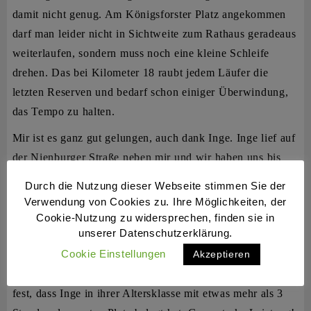
damit nicht genug. Am Königsforster Platz angekommen
darf man leider nicht in Sichtweite zum Rathaus geradeaus
weiterlaufen, sondern muss noch eine kleine Schleife
drehen. Das bei Kilometer 18 raubt jedem Läufer die
letzten Reserven und bedarf schon einiger Überwindung,
das Tempo zu halten.
Mir ist es ganz gut gelungen, auch dank Inge. Inge lief auf
der Nienburger Straße neben mir und wir haben uns bis
zum Ziel gegenseitig gepusht und gezogen. Im Ziel fragte
Durch die Nutzung dieser Webseite stimmen Sie der
ich sie dann, ob sie es noch unter die 1:30 geschafft hat,
Verwendung von Cookies zu. Ihre Möglichkeiten, der
was ich leider um 21 Sekunden verpasst habe. Völlig aus
Cookie-Nutzung zu widersprechen, finden sie in
unserer Datenschutzerklärung.
der Puste antwortete sie nur: „Nein, ich bin den Marathon
Cookie Einstellungen
gelaufen!“ Donnerwetter, ich war beeindruckt. Zuhause
Akzeptieren
musste ich nochmal nachschauen und stellte mit Freude
fest, dass Inge in ihrer Altersklasse mit etwas mehr als 3