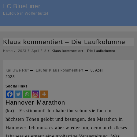
Skip
LC BlueLiner
to
Laufclub in Wolfenbüttel
content
Klaus kommentiert – Die Laufkolumne
Home
2023
April
8
Klaus kommentiert – Die Laufkolumne
Kai Uwe Ruf
Läufer Klaus kommentiert
8. April
2023
Social links
Hannover-Marathon
(ka) – Es stimmmt! Ich habe ihn schon vielfach in
höchsten Tönen gelobt und besungen, den Marathon in
Hannover. Ich muss es aber wieder tun, denn auch dieses
Jahr war es erneut eine großartige Veranstaltung. Was