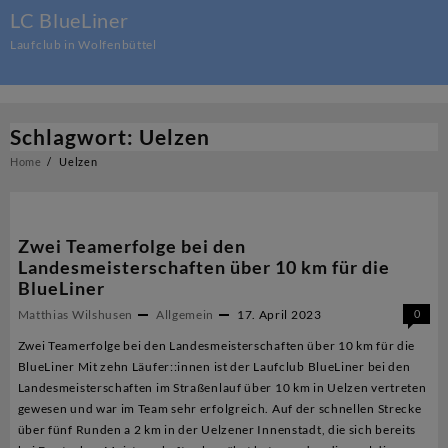
Skip
LC BlueLiner
to
Laufclub in Wolfenbüttel
content
Schlagwort:
Uelzen
Home
Uelzen
Zwei Teamerfolge bei den
Landesmeisterschaften über 10 km für die
BlueLiner
Matthias Wilshusen
Allgemein
17. April 2023
0
Zwei Teamerfolge bei den Landesmeisterschaften über 10 km für die
BlueLiner Mit zehn Läufer::innen ist der Laufclub BlueLiner bei den
Landesmeisterschaften im Straßenlauf über 10 km in Uelzen vertreten
gewesen und war im Team sehr erfolgreich. Auf der schnellen Strecke
über fünf Runden a 2 km in der Uelzener Innenstadt, die sich bereits