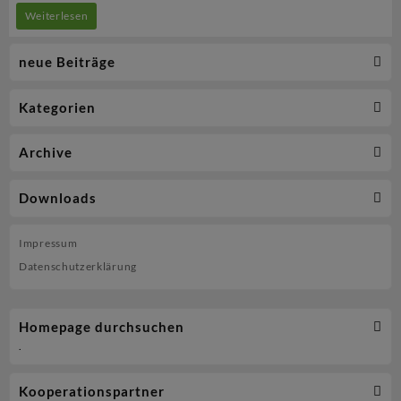
Zwei
Weiterlesen
Titel
neue Beiträge
und
reichlich
Kategorien
Podestplätze
für
Archive
die
Downloads
BlueLiner
bei
Impressum
den
Datenschutzerklärung
Landesmeisterschaften
im
Homepage durchsuchen
Crosslauf
.
Kooperationspartner