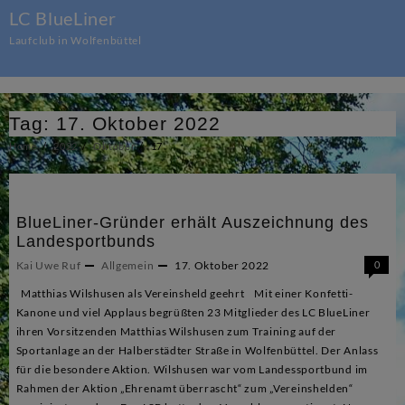
Skip
LC BlueLiner
to
Laufclub in Wolfenbüttel
content
Tag:
17. Oktober 2022
Home
2022
Oktober
17
BlueLiner-Gründer erhält Auszeichnung des
Landesportbunds
Kai Uwe Ruf
Allgemein
17. Oktober 2022
0
Matthias Wilshusen als Vereinsheld geehrt Mit einer Konfetti-
Kanone und viel Applaus begrüßten 23 Mitglieder des LC BlueLiner
ihren Vorsitzenden Matthias Wilshusen zum Training auf der
Sportanlage an der Halberstädter Straße in Wolfenbüttel. Der Anlass
für die besondere Aktion. Wilshusen war vom Landessportbund im
Rahmen der Aktion „Ehrenamt überrascht“ zum „Vereinshelden“