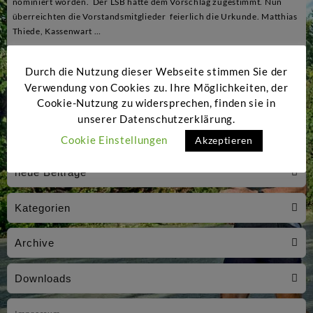
nominiert worden. Der LSB hatte dem Vorschlag zugestimmt. Nun
überreichten die Vorstandsmitglieder feierlich die Urkunde. Matthias
Thiede, Kassenwart …
BlueLiner-
Weiterlesen
Durch die Nutzung dieser Webseite stimmen Sie der
Gründer
Verwendung von Cookies zu. Ihre Möglichkeiten, der
erhält
Cookie-Nutzung zu widersprechen, finden sie in
Auszeichnung
unserer Datenschutzerklärung.
des
Cookie Einstellungen
Akzeptieren
Landesportbunds
neue Beiträge
Kategorien
Archive
Downloads