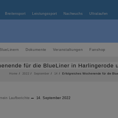
Breitensport
Leistungssport
Nachwuchs
Ultralaufen
BlueLinern
Dokumente
Veranstaltungen
Fanshop
enende für die BlueLiner in Harlingerode
Home
2022
September
14
Erfolgreiches Wochenende für die Blue
emein
Laufberichte
14. September 2022