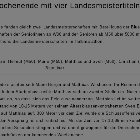
ochenende mit vier Landesmeistertiteln 
 fanden gleich
zwei Landesmeisterschaften mit Beteiligung der Blue
haften der Seniorinnen ab W30 und der Senioren ab M50 über 5000 m
hons die Landesmeisterschaften im Halbmarathon.
Vize: Helmut (M60), Mario (M55), Matthias und Sven (M50), Christian 
BlueLiner
ode
machten sich
Mario Burger
und
Matthias Wilshusen.
Ihr Rennen d
ach dem Startschuss reihte
Matthias
sich an zweiter Stelle ein. Nach 
s an, so dass sich das Feld auseinanderzog. Matthias lief im weite
stand von 10-15 Metern vor seinem Altersklassenkontrahenten Sven E
 auf Matthias auf. 300 Meter vor dem Ziel wurde die Schlussoffensive
n Vorsprung für sich entschied. Mit der Zeit von 17:13,86 min konnt
ieben Sekunden steigern und ist damit gewappnet für die Deutschen
n Saarbrücken am kommenden Wochenende.