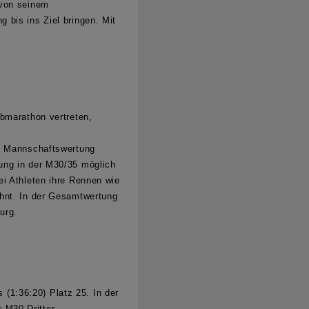
 von seinem
 bis ins Ziel bringen. Mit
bmarathon vertreten,
ie Mannschaftswertung
ung in der M30/35 möglich
ei Athleten ihre Rennen wie
ohnt.
In der
Gesamtwertung
urg.
s
(1:36:20) Platz 25.
In der
 M30 Dritter.