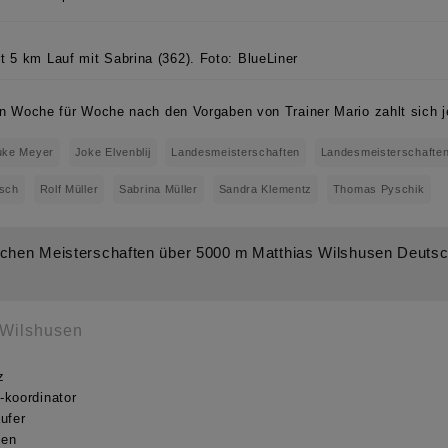
rt 5 km Lauf mit Sabrina (362). Foto: BlueLiner
en Woche für Woche nach den Vorgaben von Trainer Mario zahlt sich j
uke Meyer
Joke Elvenblij
Landesmeisterschaften
Landesmeisterschaften
esch
Rolf Müller
Sabrina Müller
Sandra Klementz
Thomas Pyschik
tschen Meisterschaften über 5000 m
Matthias Wilshusen Deutsc
 Wilshusen
z
-koordinator
ufer
gen