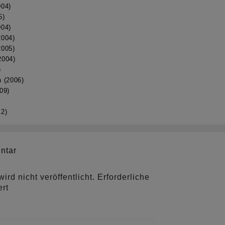
004)
5)
004)
2004)
2005)
2004)
)
h (2006)
09)
12)
ntar
rd nicht veröffentlicht.
Erforderliche
rt