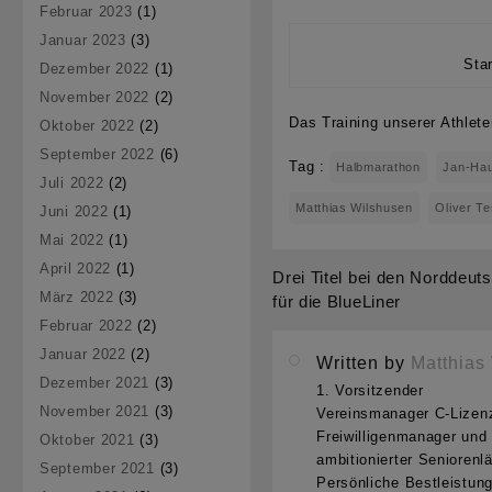
Februar 2023
(1)
Januar 2023
(3)
Sta
Dezember 2022
(1)
November 2022
(2)
Das Training unserer Athlet
Oktober 2022
(2)
September 2022
(6)
Tag :
Halbmarathon
Jan-Ha
Juli 2022
(2)
Matthias Wilshusen
Oliver T
Juni 2022
(1)
Mai 2022
(1)
April 2022
(1)
Drei Titel bei den Norddeu
Beitragsnavigation
März 2022
(3)
für die BlueLiner
Februar 2022
(2)
Januar 2022
(2)
Written by
Matthias
Dezember 2021
(3)
1. Vorsitzender
November 2021
(3)
Vereinsmanager C-Lizen
Freiwilligenmanager und 
Oktober 2021
(3)
ambitionierter Seniorenlä
September 2021
(3)
Persönliche Bestleistun