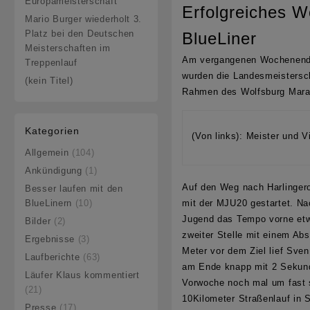
Europameisterschaft
Erfolgreiches W
Mario Burger wiederholt 3.
Platz bei den Deutschen
BlueLiner
Meisterschaften im
Am vergangenen Wochenende
Treppenlauf
wurden die Landesmeistersc
(kein Titel)
Rahmen des
Wolfsburg
Marat
Kategorien
(Von links): Meister und 
Allgemein
(104)
Ankündigung
(1)
Auf den Weg nach
Harlinger
Besser laufen mit den
BlueLinern
(10)
mit der MJU20 gestartet. N
Jugend das Tempo vorne etwa
Bilder
(2)
zweiter Stelle mit einem Ab
Ergebnisse
(3)
Meter vor dem Ziel lief Sven
Laufberichte
(63)
am Ende knapp mit 2 Sekunde
Läufer Klaus kommentiert
Vorwoche noch mal um fast s
(21)
10Kilometer Straßenlauf i
Presse
(17)