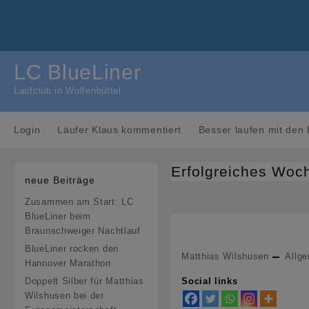
Skip
to
content
LC BlueLiner
Laufclub in Wolfenbüttel
Login
Läufer Klaus kommentiert
Besser laufen mit den 
Erfolgreiches Woch
neue Beiträge
Zusammen am Start: LC
BlueLiner beim
Braunschweiger Nachtlauf
BlueLiner rocken den
Matthias Wilshusen
Allg
Hannover Marathon
Doppelt Silber für Matthias
Social links
Wilshusen bei der