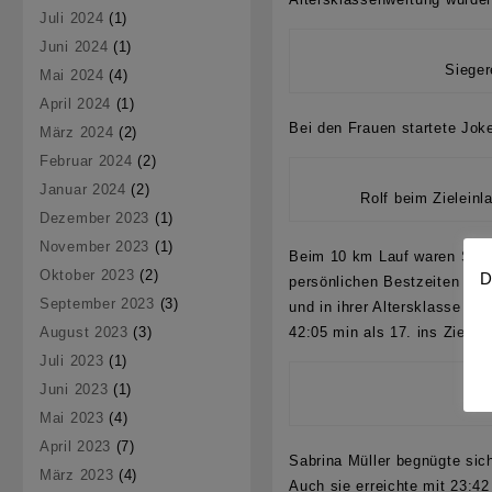
Juli 2024
(1)
Juni 2024
(1)
Sieger
Mai 2024
(4)
April 2024
(1)
Bei den Frauen startete Joke
März 2024
(2)
Februar 2024
(2)
Januar 2024
(2)
Rolf beim Zieleinl
Dezember 2023
(1)
November 2023
(1)
Beim
10 km Lauf
waren
San
Oktober 2023
(2)
D
persönlichen Bestzeiten gut
September 2023
(3)
und in ihrer Altersklasse W
August 2023
(3)
42:05 min als 17. ins Ziel. 
Juli 2023
(1)
Juni 2023
(1)
Mai 2023
(4)
April 2023
(7)
Sabrina Müller
begnügte sich
März 2023
(4)
Auch sie erreichte mit 23:4