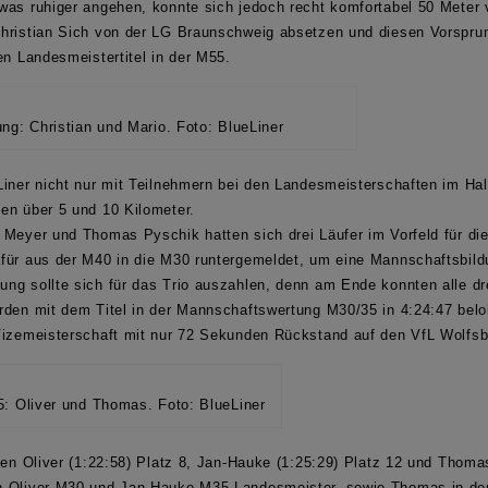
was ruhiger angehen, konnte sich jedoch recht komfortabel 50 Meter
hristian Sich von der LG Braunschweig absetzen und diesen Vorsprung
den
Landesmeistertitel in der M55.
ung: Christian und Mario. Foto: BlueLiner
iner nicht nur mit Teilnehmern bei den Landesmeisterschaften im Hal
en über 5 und 10 Kilometer.
e Meyer und Thomas Pyschik
hatten sich drei Läufer im Vorfeld für d
für aus der M40 in die M30 runtergemeldet, um eine Mannschaftsbild
ng sollte sich für das Trio auszahlen, denn am Ende konnten alle dr
urden mit dem
Titel in der Mannschaftswertung M30/35
in 4:24:47 bel
Vizemeisterschaft
mit nur 72 Sekunden Rückstand auf den VfL Wolfsb
: Oliver und Thomas. Foto: BlueLiner
ten
Oliver
(1:22:58) Platz 8,
Jan-Hauke
(1:25:29) Platz 12 und
Thoma
n Oliver M30 und Jan-Hauke M35 Landesmeister,
sowie Thomas in der