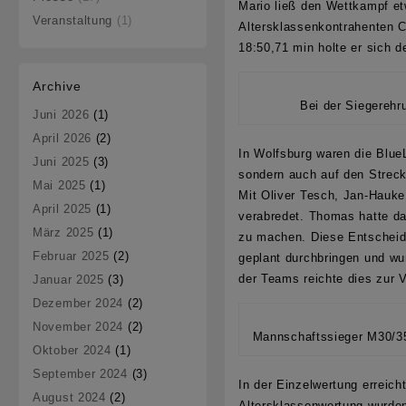
Mario
ließ den Wettkampf et
Veranstaltung
(1)
Altersklassenkontrahenten C
18:50,71 min holte er sich 
Archive
Bei der Siegerehr
Juni 2026
(1)
April 2026
(2)
In
Wolfsburg
waren die BlueL
Juni 2025
(3)
sondern auch auf den Streck
Mai 2025
(1)
Mit
Oliver Tesch, Jan-Hauk
April 2025
(1)
verabredet.
Thomas
hatte da
März 2025
(1)
zu machen. Diese Entscheidu
Februar 2025
(2)
geplant durchbringen und w
der Teams reichte dies zur 
Januar 2025
(3)
Dezember 2024
(2)
November 2024
(2)
Mannschaftssieger M30/35
Oktober 2024
(1)
September 2024
(3)
In der Einzelwertung erreich
August 2024
(2)
Altersklassenwertung wurde