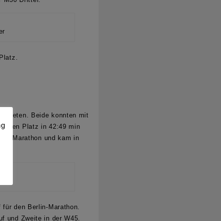
er
Platz.
vertreten. Beide konnten mit
ng
ritten Platz
in 42:49 min
erlin Marathon und kam in
 für den Berlin-Marathon.
uf und Zweite in der W45.