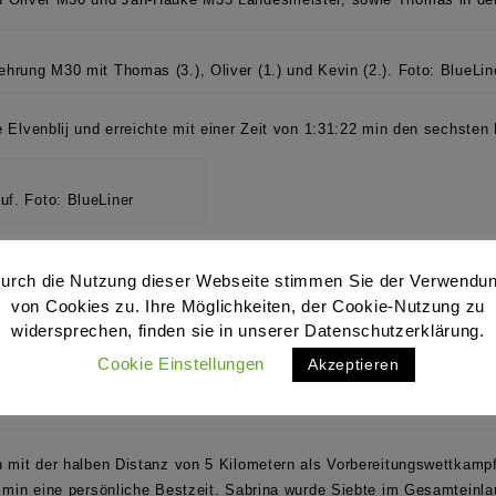
ehrung M30 mit Thomas (3.), Oliver (1.) und Kevin (2.). Foto: BlueLin
 Elvenblij und erreichte mit einer Zeit von 1:31:22 min den sechsten 
auf. Foto: BlueLiner
dra Klementz
und
Rolf Müller
im Teilnehmerfeld für den LC BlueLiner 
urch die Nutzung dieser Webseite stimmen Sie der Verwendu
e Platzierungen erreichen.
Sandra belegte
im Gesamtklassement den d
von Cookies zu. Ihre Möglichkeiten, der Cookie-Nutzung zu
40 den zweiten Platz.
Rolf
nutzte die 10 km als letzten Test für den B
widersprechen, finden sie in unserer Datenschutzerklärung.
In der Altersklasse M50 wurde er damit Zweiter.
Cookie Einstellungen
Akzeptieren
Potpourri von Sandra. Fotos: BlueLiner
 mit der halben Distanz von 5 Kilometern als Vorbereitungswettkampf
2 min eine persönliche Bestzeit. Sabrina wurde Siebte im Gesamteinla