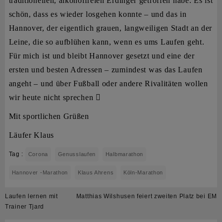
traditionellen, alkoholfreien Erdinger getroffen habe. Es ist
schön, dass es wieder losgehen konnte – und das in
Hannover, der eigentlich grauen, langweiligen Stadt an der
Leine, die so aufblühen kann, wenn es ums Laufen geht.
Für mich ist und bleibt Hannover gesetzt und eine der
ersten und besten Adressen – zumindest was das Laufen
angeht – und über Fußball oder andere Rivalitäten wollen
wir heute nicht sprechen

Mit sportlichen Grüßen
Läufer Klaus
Tag :
Corona
Genusslaufen
Halbmarathon
Hannover -Marathon
Klaus Ahrens
Köln-Marathon
Beitragsnavigation
Laufen lernen mit
Matthias Wilshusen feiert zweiten Platz bei EM
Trainer Tjard