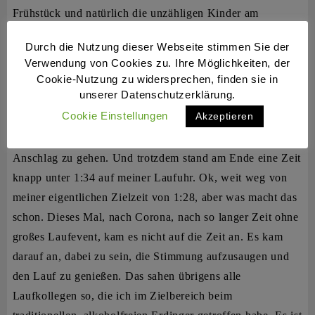
Frühstück und natürlich die unzähligen Kinder am
Straßenrand, die einem entweder kreative selbstgebastelte
Durch die Nutzung dieser Webseite stimmen Sie der
Motivationspappen oder einfach ihre Hand zum
Verwendung von Cookies zu. Ihre Möglichkeiten, der
Abklatschen hinhielten. Unfassbar schön.
Cookie-Nutzung zu widersprechen, finden sie in
unserer Datenschutzerklärung.
Das gute Gefühl begleitete mich bis auf
die Zielgerade,
Cookie Einstellungen
Akzeptieren
die ich dann glückselig überqueren konnte. Ach ja,
aufgrund von Corona-Nachwirkungen durfte ich nicht auf
Anschlag zu gehen. Und trotzdem stand am Ende eine Zeit
knapp unter 1:34 auf meiner Laufuhr. Ok, weit weg von
meiner eigentlichen Zielzeit von 1:28, aber was macht das
schon. Dieses Mal, nach Corona, nach so langer Zeit ohne
großes Laufevent, kam es nicht auf die Zeit an. Es kam
darauf an, dabei zu sein, die Stimmung aufzusaugen und
den Lauf zu genießen. Das sahen übrigens alle
Laufkollegen so, die ich im Zielbereich beim