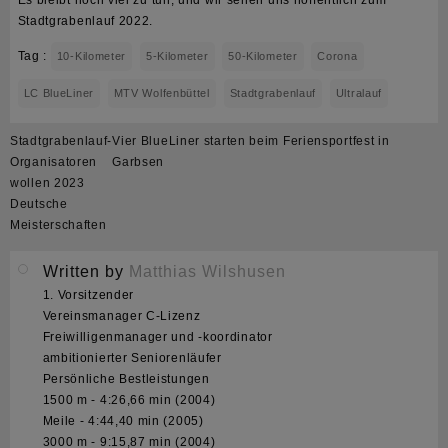
Stadtgrabenlauf 2022.
Tag :
10-Kilometer
5-Kilometer
50-Kilometer
Corona
LC BlueLiner
MTV Wolfenbüttel
Stadtgrabenlauf
Ultralauf
Beitragsnavigation
Stadtgrabenlauf-
Vier BlueLiner starten beim Feriensportfest in
Organisatoren
Garbsen
wollen 2023
Deutsche
Meisterschaften
Written by
Matthias Wilshusen
1. Vorsitzender
Vereinsmanager C-Lizenz
Freiwilligenmanager und -koordinator
ambitionierter Seniorenläufer
Persönliche Bestleistungen
1500 m - 4:26,66 min (2004)
Meile - 4:44,40 min (2005)
3000 m - 9:15,87 min (2004)