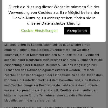
nachhaltiger Vereinskleidung.
Durch die Nutzung dieser Webseite stimmen Sie der
Verwendung von Cookies zu. Ihre Möglichkeiten, der
Johannes von ReAthlete im Interview mit Matthias.
Cookie-Nutzung zu widersprechen, finden sie in
unserer Datenschutzerklärung.
Die Pläne für 2022
Cookie Einstellungen
Akzeptieren
Wir sind jetzt bereits in der Planung für den Stadtgrabenlauf 2022
und hoffen, die Veranstaltung im kommenden Jahr wieder am 1.
Mai ausrichten zu können. Dann soll es auch wieder einen
Kinderlauf über 1 Meile geben. Außerdem wollen wir die 5-
Kilometer, die 10-Kilometer und den 50 Kilometerlauf – vielleicht
auch mit einer Deutschen Meisterschaft anbieten. Zumindest ist die
Ausrichtung einer Ultralauf DM über 50 km das langfristige Ziel.
Ferner soll das Rahmenprogramm erweitert werden, um mehr
Zuschauer auf der Anlage an der Lindenhalle zu halten. Ideen dazu
könnten ein Kinderflohmarkt auf dem Basketballfeld, eine Kaffee-
und Cocktaillounge am Beachvolleyballfeld sowie das Einbinden
unserer Kooperationspartner wie z.B. ReAthlete sein. Außerdem
hätten wir gerne für die Teilnehmer eine attraktive Finisher-
Medaille, wenn das realisierbar ist.
Es bleibt noch viel zu tun, und wir sehen uns hoffentlich zum