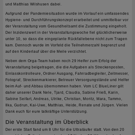
und Matthias Wilshusen dabei.
Aufgrund der Pandemiesituation wurde im Vorlauf ein umfassendes
Hygiene- und Durchführungskonzept erarbeitet und unmittelbar vor
der Veranstaltung vom Gesundheitsamt die Zustimmung eingeholt.
Der Inzidenzwert in der Veranstaltungswoche fiel glücklicherweise
unter 10, so dass die eingeplante Rückfallebene nicht zum Tragen
kam. Dennoch wurde im Vorfeld die Teilnehmerzahl begrenzt und
auf den Kinderlauf über die Meile verzichtet.
Neben dem Orga-Team haben noch 29 Helfer zum Erfolg der
Veranstaltung beigetragen, die die Aufgaben als Streckenposten,
Einlasskontrolleure, Ordner Ausgang, Fahrradbegleiter, Zeitmesser,
Fotograf, Streckenmarkierer, Betreuer Versorgungstände und Helfer
beim Auf- und Abbau übernommen haben. Vom LC BlueLiner gilt
daher unserer Dank Nele, Tjard, Claudia, Sabine Frieß, Karin,
Sabine Seifart, Andreas, Ulrike, Christian, Moritz, Mara, Tammo,
Ilka, Gudrun, Kai-Uwe, Matthias, Heide, Renate und Jürgen. Vielen
Dank euch für eure tatkräftige Unterstützung.
Die Veranstaltung im Überblick
Der erste Start fand um 8 Uhr für die Ultraläufer statt. Von den 20