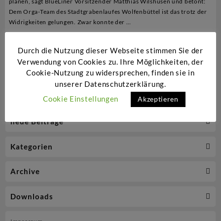
planen, sagt BlueLiner Vorsitzender Matthias Wilshusen und betont:
Dem Orga-Team des Stadtgrabenlaufes Wolfenbüttel ist das trotz der
Widrigkeiten gelungen. Zwar konnte der …
Nach
Weiterlesen
Durch die Nutzung dieser Webseite stimmen Sie der
dem
Verwendung von Cookies zu. Ihre Möglichkeiten, der
Stadtgrabenlauf
Cookie-Nutzung zu widersprechen, finden sie in
ist
unserer Datenschutzerklärung.
vor
Cookie Einstellungen
Akzeptieren
dem
neue Beiträge
Stadtgrabenlauf
Kategorien
Archive
Downloads