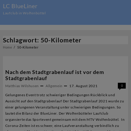
Skip
LC BlueLiner
to
Laufclub in Wolfenbüttel
content
Schlagwort:
50-Kilometer
Home
50-Kilometer
Nach dem Stadtgrabenlauf ist vor dem
Stadtgrabenlauf
Matthias Wilshusen
Allgemein
17. August 2021
0
Gelungenes Event trotz schwieriger Bedingungen Rückblick und
Aussicht auf den Stadtgrabenlauf Der Stadtgrabenlauf 2021 wurde zu
einer gelungenen Veranstaltung unter schwierigen Bedingungen. So
lautet die Bilanz der BlueLiner. Der Wolfenbütteler Laufclub
organsierte das Sportevent gemeinsam mit dem MTV Wolfenbüttel. In
Corona-Zeiten ist es schwer, eine Laufveranstaltung verbindlich zu