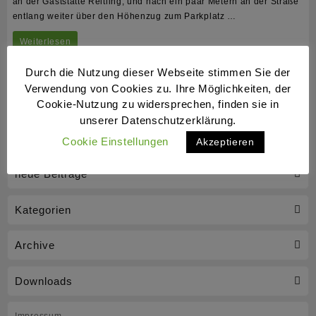
an der Gaststätte Reitling, und nach ein paar Metern an der Straße
entlang weiter über den Höhenzug zum Parkplatz …
BlueLiner
Weiterlesen
wandern
Durch die Nutzung dieser Webseite stimmen Sie der
zum
Verwendung von Cookies zu. Ihre Möglichkeiten, der
Cookie-Nutzung zu widersprechen, finden sie in
Advent
unserer Datenschutzerklärung.
im
Cookie Einstellungen
Akzeptieren
Elm
neue Beiträge
Kategorien
Archive
Downloads