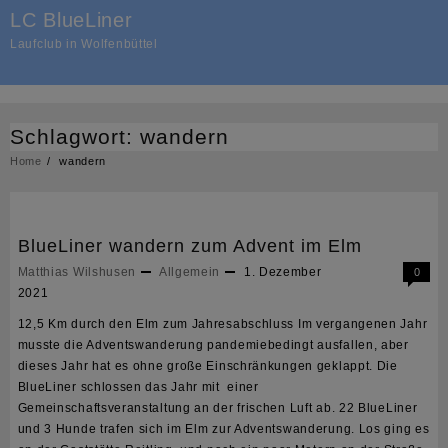
Skip
LC BlueLiner
to
Laufclub in Wolfenbüttel
content
Schlagwort:
wandern
Home
wandern
BlueLiner wandern zum Advent im Elm
Matthias Wilshusen
Allgemein
1. Dezember
0
2021
12,5 Km durch den Elm zum Jahresabschluss Im vergangenen Jahr
musste die Adventswanderung pandemiebedingt ausfallen, aber
dieses Jahr hat es ohne große Einschränkungen geklappt. Die
BlueLiner schlossen das Jahr mit einer
Gemeinschaftsveranstaltung an der frischen Luft ab. 22 BlueLiner
und 3 Hunde trafen sich im Elm zur Adventswanderung. Los ging es