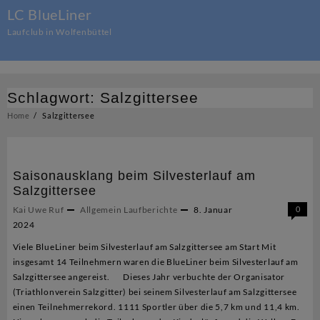
Skip
LC BlueLiner
to
Laufclub in Wolfenbüttel
content
Schlagwort:
Salzgittersee
Home
Salzgittersee
Saisonausklang beim Silvesterlauf am
Salzgittersee
Kai Uwe Ruf
Allgemein
Laufberichte
8. Januar
0
2024
Viele BlueLiner beim Silvesterlauf am Salzgittersee am Start Mit
insgesamt 14 Teilnehmern waren die BlueLiner beim Silvesterlauf am
Salzgittersee angereist. Dieses Jahr verbuchte der Organisator
(Triathlonverein Salzgitter) bei seinem Silvesterlauf am Salzgittersee
einen Teilnehmerrekord. 1111 Sportler über die 5,7 km und 11,4 km.