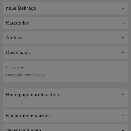
Jahresabschluss
neue Beiträge
für
die
Kategorien
BlueLiner
beim
Archive
Silvesterlauf
Downloads
am
Salzgittersee
Impressum
Datenschutzerklärung
Homepage durchsuchen
.
Kooperationspartner
Veranstaltungen