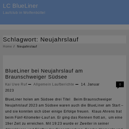
Skip
LC BlueLiner
to
Laufclub in Wolfenbüttel
content
Schlagwort:
Neujahrslauf
Home
Neujahrslauf
BlueLiner bei Neujahrslauf am
Braunschweiger Südsee
Kai Uwe Ruf
Allgemein
Laufberichte
14. Januar
0
2023
BlueLiner holen am Südsee drei Titel Beim Braunschweiger
Neujahrslauf 2023 am Südsee waren auch die BlueLiner am Start –
und sie konnten sich über einige Erfolge freuen. Klaus Ahrens trat
beim Fünf-Kilometer-Lauf an. Er ging das Rennen flott an, um eine
19er Zeit zu erreichen. Mit 19:23 wurde er Zweiter in seiner