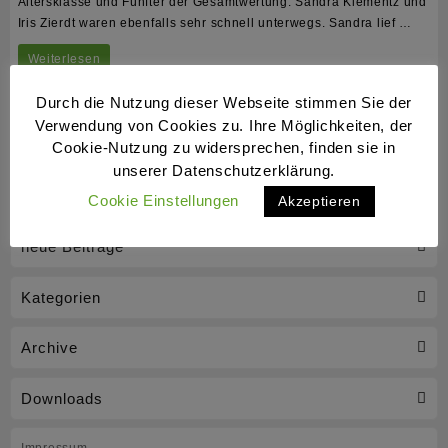
Altersklasse und Fünfter der Gesamtwertung. Sandra Klementz und
Iris Zierdt waren ebenfalls sehr schnell unterwegs. Sandra lief …
BlueLiner
Weiterlesen
bei
Durch die Nutzung dieser Webseite stimmen Sie der
Neujahrslauf
Verwendung von Cookies zu. Ihre Möglichkeiten, der
Cookie-Nutzung zu widersprechen, finden sie in
am
unserer Datenschutzerklärung.
Braunschweiger
Cookie Einstellungen
Akzeptieren
Südsee
neue Beiträge
Kategorien
Archive
Downloads