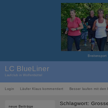
Skip
to
content
Breitensport
LC BlueLiner
Laufclub in Wolfenbüttel
Login
Läufer Klaus kommentiert
Besser laufen mit den 
Schlagwort:
Gross
neue Beiträge