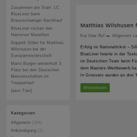
Zusammen am Start: LC
BlueLiner beim
Braunschweiger Nachtlauf
Matthias Wilshusen f
BlueLiner rocken den
Hannover Marathon
Kai Uwe Ruf
Allgemein
La
Doppelt Silber für Matthias
Erfolg im Nationaltrikot – 
Wilshusen bei der
BlueLiner feierte in der Tos
Europameisterschaft
im Deutschen Team beim Fünf
Mario Burger wiederholt 3.
dem Masters-Wettbewerb hand
Platz bei den Deutschen
In Grosseto wurden an drei
Meisterschaften im
Treppenlauf
Matthias
Weiterlesen
(kein Titel)
Wilshusen
feiert
Kategorien
zweiten
Allgemein
(104)
Platz
Ankündigung
(1)
bei