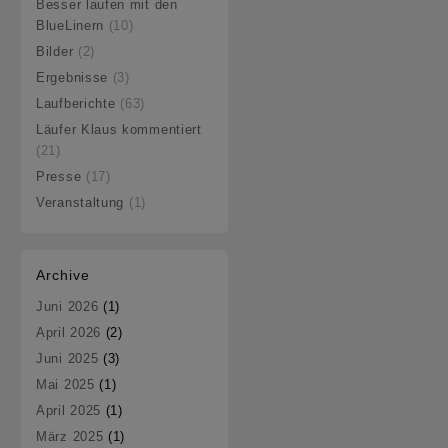
Besser laufen mit den
EM
BlueLinern
(10)
Bilder
(2)
Ergebnisse
(3)
Laufberichte
(63)
Läufer Klaus kommentiert
(21)
Presse
(17)
Veranstaltung
(1)
Archive
Juni 2026
(1)
April 2026
(2)
Juni 2025
(3)
Mai 2025
(1)
April 2025
(1)
März 2025
(1)