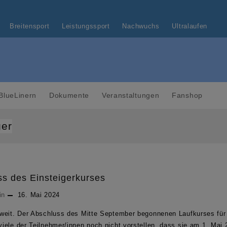
Breitensport
Leistungssport
Nachwuchs
Ultralaufen
BlueLinern
Dokumente
Veranstaltungen
Fanshop
ger
s des Einsteigerkurses
in
16. Mai 2024
weit. Der Abschluss des Mitte September begonnenen Laufkurses für 
iele der Teilnehmer/innen noch nicht vorstellen, dass sie am 1. Mai 