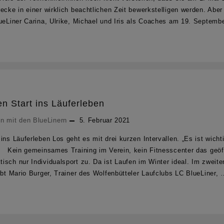
ecke in einer wirklich beachtlichen Zeit bewerkstelligen werden. Aber
lueLiner Carina, Ulrike, Michael und Iris als Coaches am 19. Septem
n Start ins Läuferleben
n mit den BlueLinern
5. Februar 2021
ins Läuferleben Los geht es mit drei kurzen Intervallen. „Es ist wic
 Kein gemeinsames Training im Verein, kein Fitnesscenter das geöff
sch nur Individualsport zu. Da ist Laufen im Winter ideal. Im zweite
ibt Mario Burger, Trainer des Wolfenbütteler Laufclubs LC BlueLiner,