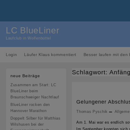
Skip
to
content
LC BlueLiner
Laufclub in Wolfenbüttel
Login
Läufer Klaus kommentiert
Besser laufen mit den 
Schlagwort:
Anfän
neue Beiträge
Zusammen am Start: LC
BlueLiner beim
Braunschweiger Nachtlauf
Gelungener Abschlus
BlueLiner rocken den
Hannover Marathon
Thomas Pyschik
Allgeme
Doppelt Silber für Matthias
Am 1. Mai war es endlich so
Wilshusen bei der
Im September konnten sich v