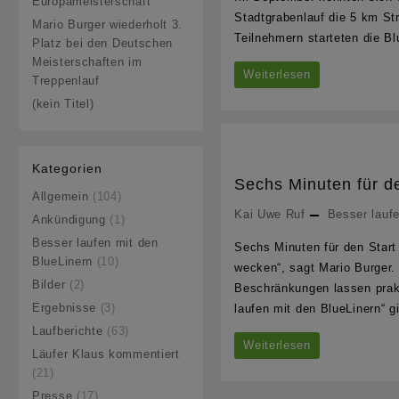
Europameisterschaft
Stadtgrabenlauf die 5 km Str
Mario Burger wiederholt 3.
Teilnehmern starteten die B
Platz bei den Deutschen
Meisterschaften im
Gelungener
Weiterlesen
Treppenlauf
Abschluss
(kein Titel)
des
Einsteigerkurses
Kategorien
Sechs Minuten für de
Allgemein
(104)
Kai Uwe Ruf
Besser laufe
Ankündigung
(1)
Besser laufen mit den
Sechs Minuten für den Start 
BlueLinern
(10)
wecken“, sagt Mario Burger.
Bilder
(2)
Beschränkungen lassen prakti
Ergebnisse
(3)
laufen mit den BlueLinern“ g
Laufberichte
(63)
Sechs
Weiterlesen
Läufer Klaus kommentiert
Minuten
(21)
Presse
(17)
für