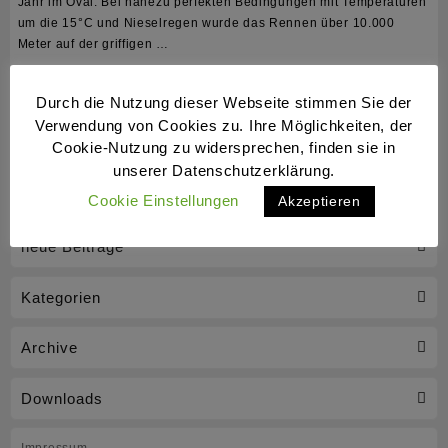
Jahr im Oval. Bei nahezu perfekten Bedingungen mit Temperaturen
um die 15°C und Nieselregen wurde das Rennen über 10.000
Meter auf der griffigen …
Matthias
Weiterlesen
Durch die Nutzung dieser Webseite stimmen Sie der
Wilshusen
Verwendung von Cookies zu. Ihre Möglichkeiten, der
wird
Cookie-Nutzung zu widersprechen, finden sie in
in
unserer Datenschutzerklärung.
Hameln
Cookie Einstellungen
Akzeptieren
Landesmeister
neue Beiträge
über
10.000
Kategorien
Meter
Archive
Downloads