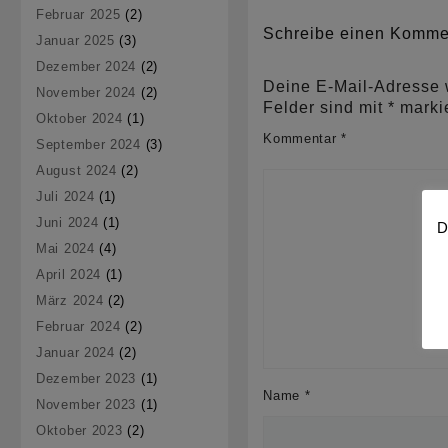
Februar 2025
(2)
Schreibe einen Komme
Januar 2025
(3)
Dezember 2024
(2)
Deine E-Mail-Adresse wi
November 2024
(2)
Felder sind mit
*
markie
Oktober 2024
(1)
Kommentar
*
September 2024
(3)
August 2024
(2)
Juli 2024
(1)
Juni 2024
(1)
D
Mai 2024
(4)
April 2024
(1)
März 2024
(2)
Februar 2024
(2)
Januar 2024
(2)
Dezember 2023
(1)
Name
*
November 2023
(1)
Oktober 2023
(2)