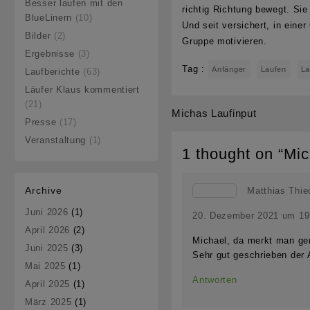
Besser laufen mit den
richtig Richtung bewegt. Si
BlueLinern
(10)
Und seit versichert, in eine
Bilder
(2)
Gruppe motivieren.
Ergebnisse
(3)
Tag :
Anfänger
Laufen
La
Laufberichte
(63)
Läufer Klaus kommentiert
(21)
Michas Laufinput
Beitragsnavigation
Presse
(17)
Veranstaltung
(1)
1 thought on “
Mic
Archive
Matthias Thie
Juni 2026
(1)
20. Dezember 2021 um 19
April 2026
(2)
Michael, da merkt man gen
Juni 2025
(3)
Sehr gut geschrieben der A
Mai 2025
(1)
Antworten
April 2025
(1)
März 2025
(1)