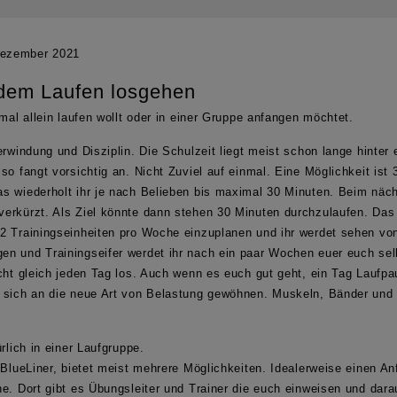
Dezember 2021
 dem Laufen losgehen
nmal allein laufen wollt oder in einer Gruppe anfangen möchtet.
erwindung und Disziplin.
Die Schulzeit liegt meist schon lange hinter
so fangt vorsichtig an. Nicht Zuviel auf einmal. Eine Möglichkeit ist
s wiederholt ihr je nach Belieben bis maximal 30 Minuten. Beim näc
erkürzt. Als Ziel könnte dann stehen 30 Minuten durchzulaufen. Das 
2 Trainingseinheiten pro Woche einzuplanen und ihr werdet sehen vo
n und Trainingseifer werdet ihr nach ein paar Wochen euer euch selb
cht gleich jeden Tag los. Auch wenn es euch gut geht, ein Tag Laufpau
 sich an die neue Art von Belastung gewöhnen. Muskeln, Bänder und
rlich in einer Laufgruppe.
 BlueLiner, bietet meist mehrere Möglichkeiten. Idealerweise einen An
e. Dort gibt es Übungsleiter und Trainer die euch einweisen und darau