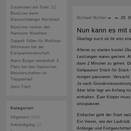
Zusammen am Start: LC
BlueLiner beim
Michael Richter
20. 
Braunschweiger Nachtlauf
BlueLiner rocken den
Nun kann es mit
Hannover Marathon
Überlegt euch ob ihr erst ei
Doppelt Silber für Matthias
Wilshusen bei der
Alleine zu starten kostet Üb
Europameisterschaft
Leistungen waren gestern. Al
Mario Burger wiederholt 3.
dann 2 Minuten zu gehen. Da
Platz bei den Deutschen
Gehpausen Stück für Stück v
Meisterschaften im
morgen passieren. Versucht 
Treppenlauf
Je nach Grundvoraussetzunge
(kein Titel)
Aber bitte legt am Anfang ni
einhalten. Euer Körper muss
anzupassen.
Kategorien
Einfacher geht der Start natü
Allgemein
(104)
Ein Verein, wie der Laufclub
Ankündigung
(1)
Anfänger und Fortgeschritten