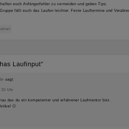
e helfen euch Anfängerfehler zu vermeiden und geben Tips.
r Gruppe fällt euch das Laufen leichter. Feste Lauftermine und Verabr
ufstart
has Laufinput
”
de
sagt:
:30 Uhr
au das du ein kompetenter und erfahrener Laufmentor bist.
rtikel 🙂