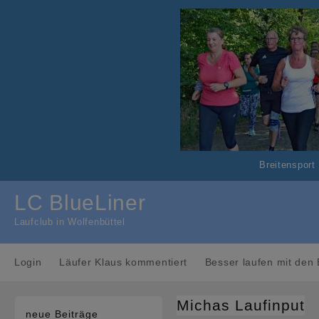
Skip
to
content
Breitensport
LC BlueLiner
Laufclub in Wolfenbüttel
Login
Läufer Klaus kommentiert
Besser laufen mit den 
Michas Laufinput
neue Beiträge