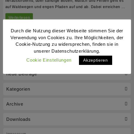
herausfordernd, über sandige Böden, Matsch und Felsen geht es
auf Waldwegen und engen Pfaden auf und ab. Dabei erreichen …
Blueliner
Weiterlesen
starten
Durch die Nutzung dieser Webseite stimmen Sie der
Ehrennadel für Matthias Wilshusen
beim
Verwendung von Cookies zu. Ihre Möglichkeiten, der
Kai Uwe Ruf
Allgemein
Presse
19. Mai 2023
0
Cookie-Nutzung zu widersprechen, finden sie in
Quedlinburger
Quelle: Wolfenbütteler Zeitung, 19. Mai 2023
unserer Datenschutzerklärung.
Waldlauf
Cookie Einstellungen
Akzeptieren
neue Beiträge
Kategorien
Archive
Downloads