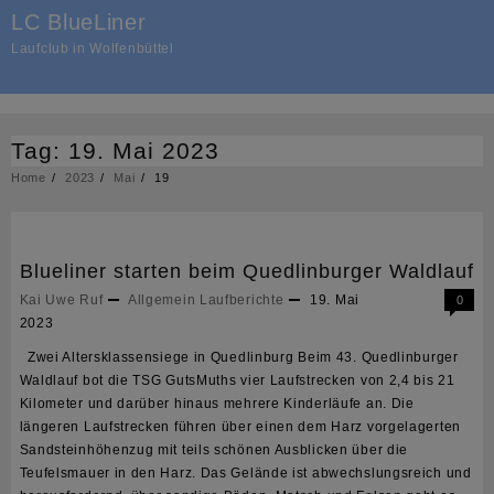
Skip
LC BlueLiner
to
Laufclub in Wolfenbüttel
content
Tag:
19. Mai 2023
Home
2023
Mai
19
Blueliner starten beim Quedlinburger Waldlauf
Kai Uwe Ruf
Allgemein
Laufberichte
19. Mai
0
2023
Zwei Altersklassensiege in Quedlinburg Beim 43. Quedlinburger
Waldlauf bot die TSG GutsMuths vier Laufstrecken von 2,4 bis 21
Kilometer und darüber hinaus mehrere Kinderläufe an. Die
längeren Laufstrecken führen über einen dem Harz vorgelagerten
Sandsteinhöhenzug mit teils schönen Ausblicken über die
Teufelsmauer in den Harz. Das Gelände ist abwechslungsreich und