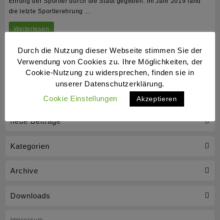
Ehrung der Sportler durch die Stadt gegeben. Im Jahr 2019 fand
die letzte Sportlerehrung …
BlueLiner
Weiterlesen
sind
Durch die Nutzung dieser Webseite stimmen Sie der
beim
Verwendung von Cookies zu. Ihre Möglichkeiten, der
Cookie-Nutzung zu widersprechen, finden sie in
Ball
unserer Datenschutzerklärung.
des
Cookie Einstellungen
Akzeptieren
Sports
stark
neue Beiträge
vertreten
Kategorien
Archive
Downloads