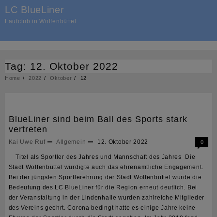
Skip
LC BlueLiner
to
Laufclub in Wolfenbüttel
content
Tag:
12. Oktober 2022
Home
2022
Oktober
12
BlueLiner sind beim Ball des Sports stark
vertreten
Kai Uwe Ruf
Allgemein
12. Oktober 2022
0
Titel als Sportler des Jahres und Mannschaft des Jahres Die
Stadt Wolfenbüttel würdigte auch das ehrenamtliche Engagement.
Bei der jüngsten Sportlerehrung der Stadt Wolfenbüttel wurde die
Bedeutung des LC BlueLiner für die Region erneut deutlich. Bei
der Veranstaltung in der Lindenhalle wurden zahlreiche Mitglieder
des Vereins geehrt. Corona bedingt hatte es einige Jahre keine