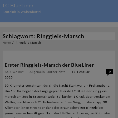
Skip
LC BlueLiner
to
Laufclub in Wolfenbüttel
content
Schlagwort:
Ringgleis-Marsch
Home
Ringgleis-Marsch
Erster Ringgleis-Marsch der BlueLiner
Kai Uwe Ruf
Allgemein
Laufberichte
17. Februar
0
2025
30 Kilometer gemeinsam durch die Nacht Start war am Freitagabend.
Um 18 Uhr begann der lange geplante erste LC BlueLiner Ringgleis-
Marsch am Zoo in Braunschweig. Bei kühlen 1 Grad, aber trockenem
Wetter, machten sich 21 Teilnehmer auf den Weg, um die knapp 30
Kilometer lange Strecke entlang des Braunschweiger Ringgleises
gemeinsam zu bewältigen. Nach der Hälfte der Strecke, bei Kilometer