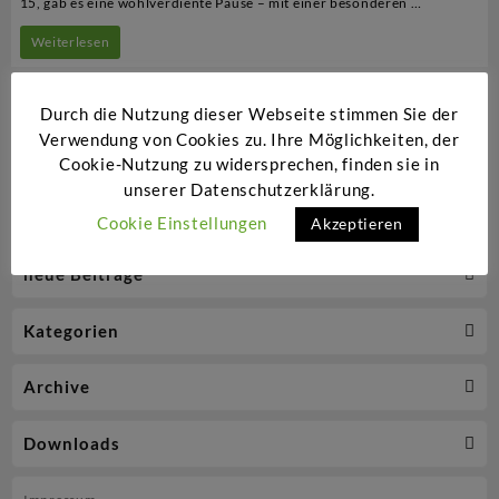
15, gab es eine wohlverdiente Pause – mit einer besonderen …
Erster
Weiterlesen
Ringgleis-
Marsch
Durch die Nutzung dieser Webseite stimmen Sie der
Verwendung von Cookies zu. Ihre Möglichkeiten, der
der
Cookie-Nutzung zu widersprechen, finden sie in
BlueLiner
unserer Datenschutzerklärung.
Cookie Einstellungen
Akzeptieren
neue Beiträge
Kategorien
Archive
Downloads