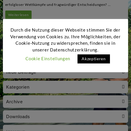
erfolgloser Wettkämpfe und fragwürdiger Entscheidungen? …
Klaus
Weiterlesen
kommentiert
Durch die Nutzung dieser Webseite stimmen Sie der
–
Verwendung von Cookies zu. Ihre Möglichkeiten, der
Die
Cookie-Nutzung zu widersprechen, finden sie in
unserer Datenschutzerklärung.
Laufkolumne
Cookie Einstellungen
Akzeptieren
neue Beiträge
Kategorien
Archive
Downloads