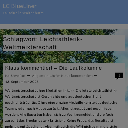
Skip
LC BlueLiner
to
Laufclub in Wolfenbüttel
content
Schlagwort:
Leichtathletik-
Weltmeixterschaft
Home
Leichtathletik-Weltmeixterschaft
Klaus kommentiert – Die Laufkolumne
Kai Uwe Ruf
Allgemein
Läufer Klaus kommentiert
1
13. September 2023
Weltmeisterschaft ohne Medaillen! (ka) – Die letzte Leichtathletik-
Weltmeisterschaft ist Geschichte und aus deutscher Sicht
geschichtsträchtig. Ohne eine einzige Medaille kehrte das deutsche
Team wieder nach Hause zurück. Alles ist gesagt und geschrieben
worden. Alle Experten haben sich zu Wort gemeldet und vielfach
zurecht das Ergebnis stark kritisiert. Keine Frage, das Resultat ist
mehr als enttäuschend. Aber reiht sich die WM nicht ein in die Liste