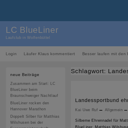
Skip
to
content
LC BlueLiner
Laufclub in Wolfenbüttel
Login
Läufer Klaus kommentiert
Besser laufen mit den 
Schlagwort:
Lande
neue Beiträge
Zusammen am Start: LC
BlueLiner beim
Braunschweiger Nachtlauf
Landessportbund ehr
BlueLiner rocken den
Hannover Marathon
Kai Uwe Ruf
Allgemein
Doppelt Silber für Matthias
Silberne Ehrennadel für Ma
Wilshusen bei der
BlueLiner, Matthias Wilshuse