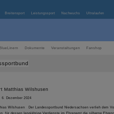
Breitensport
Leistungssport
Nachwuchs
Ultralaufen
BlueLinern
Dokumente
Veranstaltungen
Fanshop
ssportbund
t Matthias Wilshusen
6. Dezember 2024
tthias Wilshusen Der Landessportbund Niedersachsen verlieh dem Vo
n, für dessen langjährige Verdienste im Ehrenamt die silberne Ehrenn