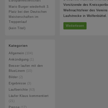
Europameisterschaft
Vorsitzende des Kreissport
Mario Burger wiederholt 3.
Weihnachtsfeier des Verein
Platz bei den Deutschen
Laufstrecke in Wolfenbüttel.
Meisterschaften im
Treppenlauf
Landessportbund
Weiterlesen
(kein Titel)
ehrt
Matthias
Kategorien
Wilshusen
Allgemein
(104)
Ankündigung
(1)
Besser laufen mit den
BlueLinern
(10)
Bilder
(2)
Ergebnisse
(3)
Laufberichte
(63)
Läufer Klaus kommentiert
(21)
Presse
(17)