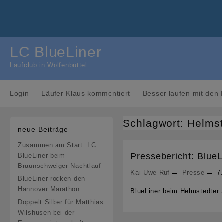
Skip
to
content
LC BlueLiner
Laufclub in Wolfenbüttel
Login
Läufer Klaus kommentiert
Besser laufen mit den 
Schlagwort:
Helmst
neue Beiträge
Zusammen am Start: LC
Pressebericht: BlueL
BlueLiner beim
Braunschweiger Nachtlauf
Kai Uwe Ruf
Presse
7
BlueLiner rocken den
Hannover Marathon
BlueLiner beim Helmstedter 
Doppelt Silber für Matthias
Wilshusen bei der