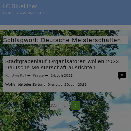
Skip
LC BlueLiner
to
Laufclub in Wolfenbüttel
content
Schlagwort:
Deutsche Meisterschaften
Home
Deutsche Meisterschaften
Page 2
Stadtgrabenlauf-Organisatoren wollen 2023
Deutsche Meisterschaft ausrichten
Kai Uwe Ruf
Presse
24. Juli 2021
0
Wolfenbütteler Zeitung, Dienstag, 20. Juli 2021
Seitennummerierung
Vorherige
1
2
der
Beiträge