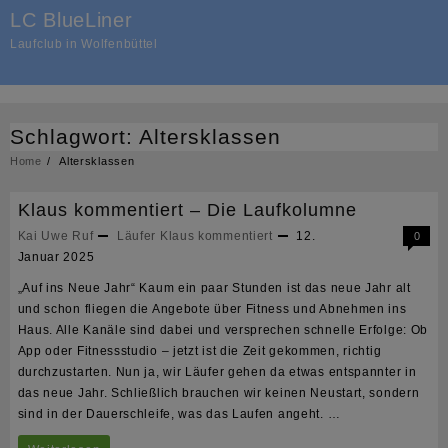
Skip
LC BlueLiner
to
Laufclub in Wolfenbüttel
content
Schlagwort:
Altersklassen
Home
Altersklassen
Klaus kommentiert – Die Laufkolumne
Kai Uwe Ruf
Läufer Klaus kommentiert
12.
0
Januar 2025
„Auf ins Neue Jahr“ Kaum ein paar Stunden ist das neue Jahr alt
und schon fliegen die Angebote über Fitness und Abnehmen ins
Haus. Alle Kanäle sind dabei und versprechen schnelle Erfolge: Ob
App oder Fitnessstudio – jetzt ist die Zeit gekommen, richtig
durchzustarten. Nun ja, wir Läufer gehen da etwas entspannter in
das neue Jahr. Schließlich brauchen wir keinen Neustart, sondern
sind in der Dauerschleife, was das Laufen angeht. …