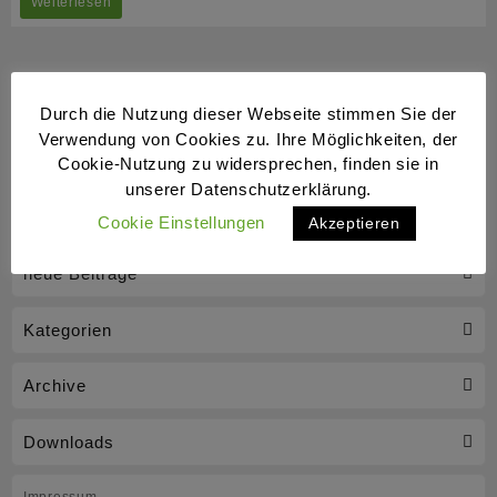
Klaus
Weiterlesen
kommentiert
–
Die
Durch die Nutzung dieser Webseite stimmen Sie der
Laufkolumne
Verwendung von Cookies zu. Ihre Möglichkeiten, der
Cookie-Nutzung zu widersprechen, finden sie in
unserer Datenschutzerklärung.
Cookie Einstellungen
Akzeptieren
neue Beiträge
Kategorien
Archive
Downloads