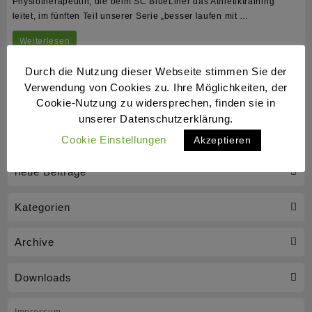
Physiotherapeutin, die beim SC BlueLiner das Athletiktraining
leitet, im fünften Teil unserer Serie „besser laufen mit …
Wer
Weiterlesen
gut
Durch die Nutzung dieser Webseite stimmen Sie der
laufen
Verwendung von Cookies zu. Ihre Möglichkeiten, der
Cookie-Nutzung zu widersprechen, finden sie in
will,
unserer Datenschutzerklärung.
der
Cookie Einstellungen
Akzeptieren
wärmt
sich
neue Beiträge
vorher
Kategorien
auf
Archive
Downloads