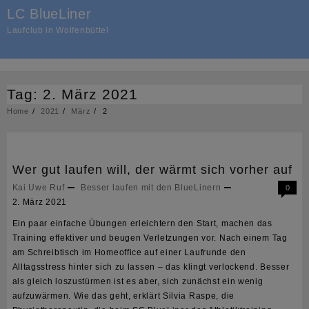
Skip
LC BlueLiner
to
Laufclub in Wolfenbüttel
content
Tag:
2. März 2021
Home
2021
März
2
Wer gut laufen will, der wärmt sich vorher auf
Kai Uwe Ruf
Besser laufen mit den BlueLinern
0
2. März 2021
Ein paar einfache Übungen erleichtern den Start, machen das
Training effektiver und beugen Verletzungen vor. Nach einem Tag
am Schreibtisch im Homeoffice auf einer Laufrunde den
Alltagsstress hinter sich zu lassen – das klingt verlockend. Besser
als gleich loszustürmen ist es aber, sich zunächst ein wenig
aufzuwärmen. Wie das geht, erklärt Silvia Raspe, die