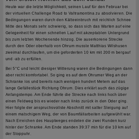
Heute war die letzte Möglichkeit, seinen Lauf für den Februar bei
der virtuellen Challenge
Road to Valtramontina
zu absolvieren. Die
Bedingungen waren durch den Kälteeinbruch mit reichlich Schnee
Mitte des Monats sehr schwierig, so dass sich das Warten auf eine
Gelegenheit für einen schnellen Lauf mit akzeptablen Untergrund
bis zum letzten Wochenende hinzog. Die auserkorene Strecke
durch den Oder oberhalb von Ohrum musste Matthias Wilshusen
zweimal durchlaufen, um die geforderten 10 km mit 200 m bergauf
und -ab zu erfüllen.
Bei 5°C und leicht diesiger Witterung waren die Bedingungen dann
aber recht komfortabel. So ging es auf dem Ohrumer Weg an der
Schranke los und bereits nach wenigen hundert Metern auf das
lange Gefällestück Richtung Ohrum. Dies erklärt auch das zügige
Anfangstempo. Am Ende führte die Strecke nach links hoch über
einen Feldweg bis es wieder nach links zurück in den Oder ging.
Hier folgte der anspruchsvollste Abschnitt mit satter Steigung auf
einem matschigem Weg, der von Baumfällarbeiten aufgewühlt war.
Nach Erreichen des Hauptweges endeten die zwei Runden kurz
hinter der Schranke. Am Ende standen 39:37 min für die 10 km auf
der Stoppuhr.