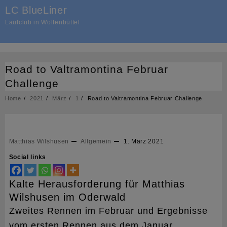
Skip
LC BlueLiner
to
Laufclub in Wolfenbüttel
content
Road to Valtramontina Februar
Challenge
Home
2021
März
1
Road to Valtramontina Februar Challenge
Matthias Wilshusen
Allgemein
1. März 2021
Social links
Kalte Herausforderung für Matthias
Wilshusen im Oderwald
Zweites Rennen im Februar und Ergebnisse
vom ersten Rennen aus dem Januar