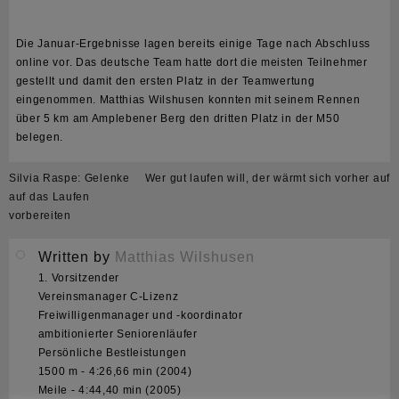
Die Januar-Ergebnisse lagen bereits einige Tage nach Abschluss
online vor. Das deutsche Team hatte dort die meisten Teilnehmer
gestellt und damit den ersten Platz in der Teamwertung
eingenommen. Matthias Wilshusen konnten mit seinem Rennen
über 5 km am Amplebener Berg den dritten Platz in der M50
belegen.
Beitragsnavigation
Silvia Raspe: Gelenke
Wer gut laufen will, der wärmt sich vorher auf
auf das Laufen
vorbereiten
Written by
Matthias Wilshusen
1. Vorsitzender
Vereinsmanager C-Lizenz
Freiwilligenmanager und -koordinator
ambitionierter Seniorenläufer
Persönliche Bestleistungen
1500 m - 4:26,66 min (2004)
Meile - 4:44,40 min (2005)