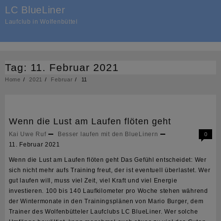
Skip
LC BlueLiner
to
Laufclub in Wolfenbüttel
content
Tag:
11. Februar 2021
Home
2021
Februar
11
Wenn die Lust am Laufen flöten geht
Kai Uwe Ruf
Besser laufen mit den BlueLinern
0
11. Februar 2021
Wenn die Lust am Laufen flöten geht Das Gefühl entscheidet: Wer
sich nicht mehr aufs Training freut, der ist eventuell überlastet. Wer
gut laufen will, muss viel Zeit, viel Kraft und viel Energie
investieren. 100 bis 140 Laufkilometer pro Woche stehen während
der Wintermonate in den Trainingsplänen von Mario Burger, dem
Trainer des Wolfenbütteler Laufclubs LC BlueLiner. Wer solche