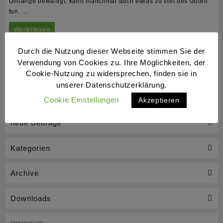
Umfänge bewältigt, kann manchmal auch etwas zu viel des Guten
tun. …
Wenn
Weiterlesen
die
Durch die Nutzung dieser Webseite stimmen Sie der
Besser laufen mit den BlueLinern 3
Lust
Verwendung von Cookies zu. Ihre Möglichkeiten, der
Kai Uwe Ruf
Presse
11. Februar 2021
0
Cookie-Nutzung zu widersprechen, finden sie in
am
Wolfenbütteler Zeitung, 11. 2. 2021
unserer Datenschutzerklärung.
Laufen
Cookie Einstellungen
Akzeptieren
flöten
geht
neue Beiträge
Kategorien
Archive
Downloads