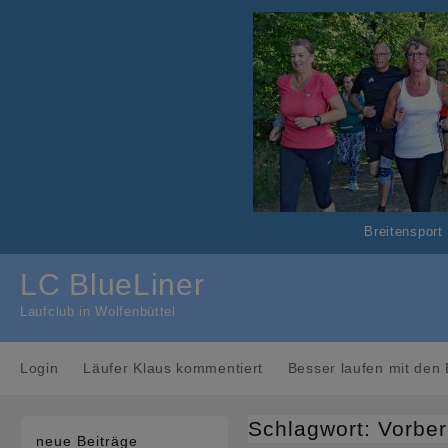
Skip
to
content
Breitensport
LC BlueLiner
Laufclub in Wolfenbüttel
Login
Läufer Klaus kommentiert
Besser laufen mit den 
Schlagwort:
Vorber
neue Beiträge