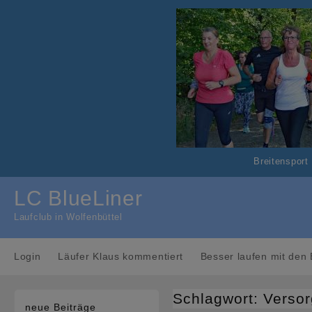
Skip
to
content
Breitensport
LC BlueLiner
Laufclub in Wolfenbüttel
Login
Läufer Klaus kommentiert
Besser laufen mit den 
Schlagwort:
Verso
neue Beiträge