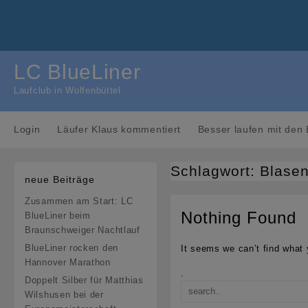
Skip
to
content
LC BlueLiner
Laufclub in Wolfenbüttel
Login
Läufer Klaus kommentiert
Besser laufen mit den 
Schlagwort:
Blase
neue Beiträge
Zusammen am Start: LC
Nothing Found
BlueLiner beim
Braunschweiger Nachtlauf
BlueLiner rocken den
It seems we can’t find what 
Hannover Marathon
.
Doppelt Silber für Matthias
Wilshusen bei der