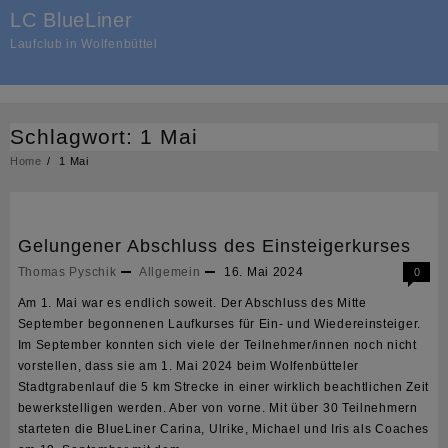
Skip
LC BlueLiner
to
Laufclub in Wolfenbüttel
content
Schlagwort:
1 Mai
Home
1 Mai
Gelungener Abschluss des Einsteigerkurses
Thomas Pyschik
Allgemein
16. Mai 2024
0
Am 1. Mai war es endlich soweit. Der Abschluss des Mitte
September begonnenen Laufkurses für Ein- und Wiedereinsteiger.
Im September konnten sich viele der Teilnehmer/innen noch nicht
vorstellen, dass sie am 1. Mai 2024 beim Wolfenbütteler
Stadtgrabenlauf die 5 km Strecke in einer wirklich beachtlichen Zeit
bewerkstelligen werden. Aber von vorne. Mit über 30 Teilnehmern
starteten die BlueLiner Carina, Ulrike, Michael und Iris als Coaches