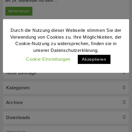
am 19. September mit dem …
Gelungener
Weiterlesen
Abschluss
des
Durch die Nutzung dieser Webseite stimmen Sie der
Verwendung von Cookies zu. Ihre Möglichkeiten, der
Einsteigerkurses
Cookie-Nutzung zu widersprechen, finden sie in
unserer Datenschutzerklärung.
Cookie Einstellungen
Akzeptieren
neue Beiträge
Kategorien
Archive
Downloads